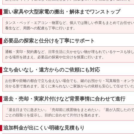
重い家具や大型家電の搬出・解体までワンストップ
タンス・ベッド・エアコン・物置など、個人では難しい作業もまとめてお任せ
養生など、周囲への配慮も丁寧に行います。
必要品の探索と仕分けを丁寧にサポート
通帳・実印・契約書など、日常生活に欠かせない物が埋もれているケースも珍
かる場所を踏まえ、必要品の探索や仕分けを慎重に行います。
立ち会いなし・遠方からのご依頼にも対応
お仕事や距離の都合で立ち会えない場合でも、鍵のお預かり・写真報告・オン
分かる形で進めます。近くに来られないご家族からの依頼も安心して任せてい
退去・売却・実家片付けなど背景事情に合わせて進行
「退去日までに急ぎたい」「売却前に残置物をまとめたい」「親が入院したの
ごとの段取りを提示し、目的に合わせて片付けを進めます。
追加料金が出にくい明確な見積もり