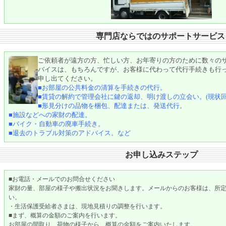
専門店ならではのサポートサービ
ご依頼者が遠方の方、忙しい方、お年寄りの方のために数々の
バイスは、もちろんですが、お客様に代わって代行手続きも行
申し出てください。
■お部屋の公共料金の清算を手続きの代行。
■賃貸の解約で管理会社に鍵の返却、明け渡しの立会い。(現状
■形見分けの品物を梱包、配達または、発送代行。
■施設などへの家財の配達。
■バイク・自動車の廃車手続き。
■退去のトラブル対策のアドバイス。など
お申し込みステップ
■お電話・メールでのお問合せください
家財の量、部屋の様子や搬出状況をお聞きします。メールからのお客様は、所
い。
・生活保護受給者さまは、現地見積りの調整を行います。
■まず、概算の金額のご案内を行います。
お部屋の間取り、荷物の様子から、概算の金額をご案内いたします。