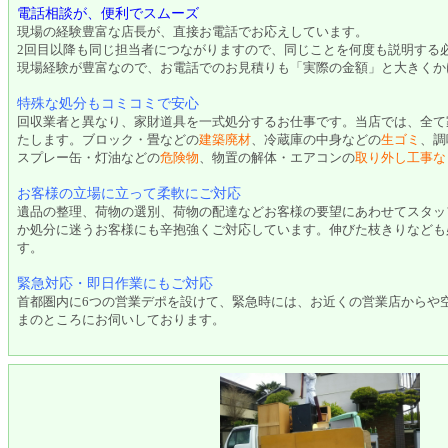
電話相談が、便利でスムーズ
現場の経験豊富な店長が、直接お電話でお応えしています。
2回目以降も同じ担当者につながりますので、同じことを何度も説明する
現場経験が豊富なので、お電話でのお見積りも「実際の金額」と大きくか
特殊な処分もコミコミで安心
回収業者と異なり、家財道具を一式処分するお仕事です。当店では、全て
たします。ブロック・畳などの
建築廃材
、冷蔵庫の中身などの
生ゴミ
、調
スプレー缶・灯油などの
危険物
、物置の解体・エアコンの
取り外し工事な
お客様の立場に立って柔軟にご対応
遺品の整理、荷物の選別、荷物の配達などお客様の要望にあわせてスタッ
か処分に迷うお客様にも辛抱強くご対応しています。伸びた枝きりなども
す。
緊急対応・即日作業にもご対応
首都圏内に6つの営業デポを設けて、緊急時には、お近くの営業店からや
まのところにお伺いしております。