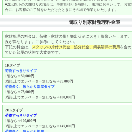
■2DK以下のの間取りの場合は、事前見積りを省略し、現地にお伺いして、お
合に、お客様のご了解をいただけたときにその場で作業もいたします。
間取り別家財整理料金表
家財整理の料金は、荷物・家財の量と搬出状況に大きく影響いたします。
況が異なります。ご参考にしてください。
下記の料金は、
スタッフの片付け代金、処分代金、簡易清掃の費用
を含め
ていた部屋の状態で大丈夫です。
1Kタイプ
荷物すっきりタイプ
1階なら⇒
50,000円
3階以上でエレベーター無しなら⇒
75,000円
荷物多く、散らかり部屋タイプ
1階なら⇒
75,000円
3階以上でエレベーター無しなら⇒
100,000円
2DKタイプ
荷物すっきりタイプ
1階なら⇒
120,000円
3階以上でエレベーター無しなら⇒
145,000円
荷物多く、散らかり部屋