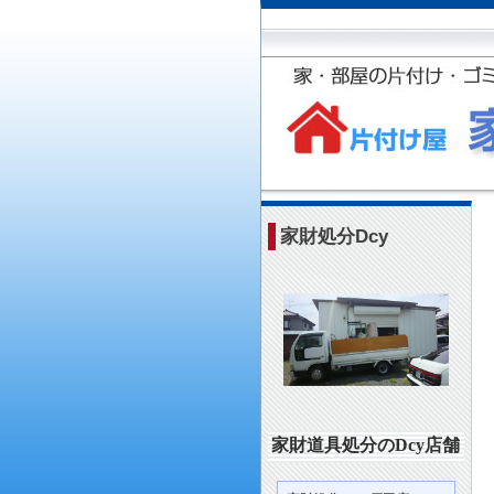
家財処分Dcy
家財道具処分のDcy店舗