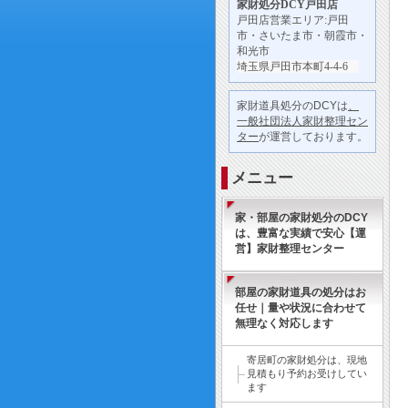
家財処分
DCY戸田店
戸田店営業エリア:戸田
市・さいたま市・朝霞市・
和光市
埼玉県戸田市本町4-4-6
家財道具処分のDCYは
、
一般社団法人家財整理セン
ター
が運営しております。
メニュー
家・部屋の家財処分のDCY
は、豊富な実績で安心【運
営】家財整理センター
部屋の家財道具の処分はお
任せ｜量や状況に合わせて
無理なく対応します
寄居町の家財処分は、現地
見積もり予約お受けしてい
ます