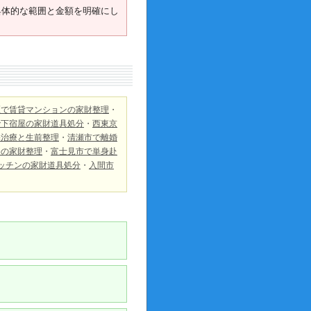
具体的な範囲と金額を明確にし
区で賃貸マンションの家財整理
・
で下宿屋の家財道具処分
・
西東京
宅治療と生前整理
・
清瀬市で離婚
めの家財整理
・
富士見市で単身赴
ッチンの家財道具処分
・
入間市