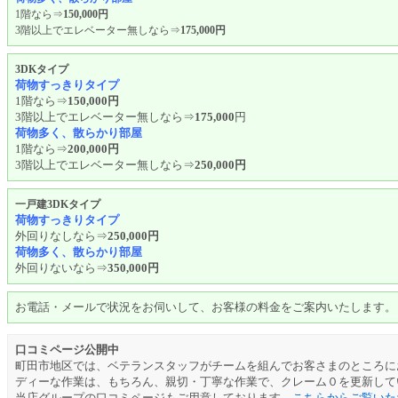
1階なら⇒
150,000円
3階以上でエレベーター無しなら⇒
175,000円
3DKタイプ
荷物すっきりタイプ
1階なら⇒
150,000円
3階以上でエレベーター無しなら⇒
175,000
円
荷物多く、散らかり部屋
1階なら⇒
200,000円
3階以上でエレベーター無しなら⇒
250,000円
一戸建3DKタイプ
荷物すっきりタイプ
外回りなしなら⇒
250,000円
荷物多く、散らかり部屋
外回りないなら⇒
350,000円
お電話・メールで状況をお伺いして、お客様の料金をご案内いたします。
口コミページ公開中
町田市地区では、ベテランスタッフがチームを組んでお客さまのところに
ディーな作業は、もちろん、親切・丁寧な作業で、クレーム０を更新して
当店グループの口コミページもご用意しております。
こちらからご覧いた