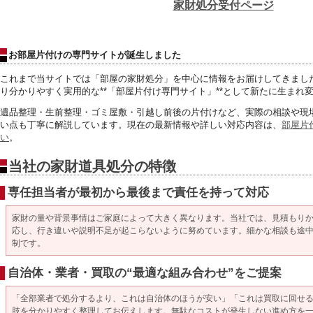
家財処分受付ページ
お部屋片付けの専門サイトが誕生しました
これまで当サイトでは「部屋の家財処分」
を中心に情報をお届けしてきまし
り分かりやすく実用的な**「部屋片付け専門サイト」**
として新たに生まれ
遺品整理・生前整理・ゴミ屋敷・引越し前後の片付けなど、
実際の相談や現
い点も丁寧に解説しています。
現在の最新情報や詳しい対応内容は、
部屋片
い
。
当社の家財道具処分の特徴
専任担当者が最初から最後まで責任を持って対応
家財の量や背景事情はご家庭によって大きく異なります。当社では、見積もり
応し、行き違いや説明不足が起こらないように努めています。細かな相談も途
制です。
自治体・業者・買取の“最適な組み合わせ”をご提案
「全部業者で処分するより、これは自治体のほうが安い」「これは買取に回せ
肢を分かりやすく整理してお伝えします。無駄なコストが発生しない進め方を