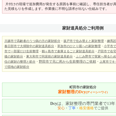
片付けの現場で追加費用が発生する原因を事前に確認し、専任担当者が
た見積もりを作成します。作業後に不明な請求が出ない仕組みです。
家財道具処分ご利用例
川越市で高齢者のうつ病の方の家財処分
・
坂戸市で住み替えと家財整理
・
練馬
春日部市で大掃除中の家財道具処分
・
草加市のひとり親への家財整理
・
小平市
市で一部屋だけ生前整理
・
鶴ヶ島市で倉庫まるごと家財道具処分
・
戸田市で在
後の家財処分
・
東大和市で同居前の家財道具処分
・
ふじみ野市で実家へ帰るた
・
野田市で兄に死から生前整理のご依頼
・
任の家財の整理と処分
上尾市でキ
で
団地の家財処分
町田市の家財処分
家財整理のDcy
(
ディーシーワイ)
Dcy
は、家財整理の専門業者で13年
安心
・
丁寧
・
格安価格
でご提供