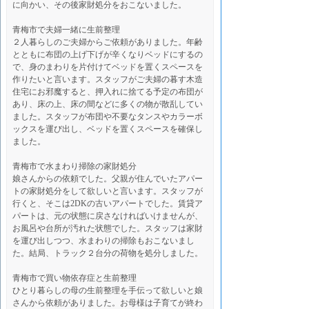
に向かい、その後家財処分をおこないました。
青梅市で夫婦一緒に生前整理
２人暮らしのご夫婦からご依頼がありました。年齢
とともに布団の上げ下げが辛くなりベッドにするの
で、身のまわりを片付けてベッドを置くスペースを
作りたいと言います。スタッフがご夫婦の暮す木造
住宅にお邪魔すると、押入れに捨てる予定の布団が
あり、床の上、床の間などに多くの物が散乱してい
ました。スタッフが布団や不要なタンスやカラーボ
ックスを運び出し、ベッドを置くスペースを確保し
ました。
青梅市で水まわり掃除の家財処分
娘さんからの依頼でした。父親が住んでいたアパー
トの家財処分をして欲しいと言います。スタッフが
行くと、そこは2DKの古いアパートでした。賃貸ア
パートは、元の状態に戻さなければいけませんが、
お風呂や台所が汚れた状態でした。スタッフは家財
を運び出しつつ、水まわりの掃除もおこないまし
た。結局、トラック２台分の荷物を処分しました。
青梅市で買い物依存症と生前整理
ひとり暮らしの母の生前整理を手伝って欲しいと娘
さんから依頼がありました。お母様は子育てが終わ