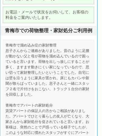
お電話・メールで状況をお伺いして、お客様の
料金をご案内いたします。
青梅市での荷物整理・家財処分ご利用例
青梅市で溜め込み症の家財整理
息子さんからご連絡がありました。昔のように足腰
が動かない父と母が荷物を溜め込んでいるので困っ
ていると言います。荷物を出しっ放しにすることが
多く、ますます動きにくい家になっているので、思
い切って家財整理したいということでした。自宅に
は壁を沿うように家具が置かれ、床にもカバンや新
聞が散らばっていました。息子さんと一緒にスタッ
フ２名で片付けをおこない、トラック１台分の家財
を回収しました。
青梅市でアパートの家財処分
賃貸アパートの保証人の方からご相談がありまし
た。アパートでひとり暮らしの友人が亡くなり、大
家さんから家財処分を促されていると言います。お
客様は、突然のことで戸惑っている様子でしたが、
このような対応に慣れたスタッフがすぐにアパート