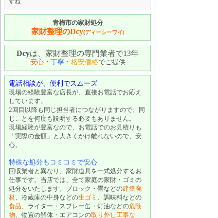
すね
青梅市の家財処分
家財整理のDcy
(
ディーシーワイ)
Dcy
は、家財整理の専門業者で13年
安心
・
丁寧
・
格安価格
でご提供
電話相談が、便利でスムーズ
現場の経験豊富な店長が、直接お電話でお応え
しています。
2回目以降も同じ担当者につながりますので、同
じことを何度も説明する必要もありません。
現場経験が豊富なので、お電話でのお見積りも
「実際の金額」と大きくかけ離れないので、安
心。
特殊な処分もコミコミで安心
回収業者と異なり、家財道具を一式処分するお
仕事です。当店では、全て家庭の家財・ゴミの
処分をいたします。ブロック・畳などの
建築廃
材
、冷蔵庫の中身などの
生ゴミ
、調味料などの
食品
、ライター・スプレー缶・灯油などの
危険
物
、物置の解体・エアコンの
取り外し工事な