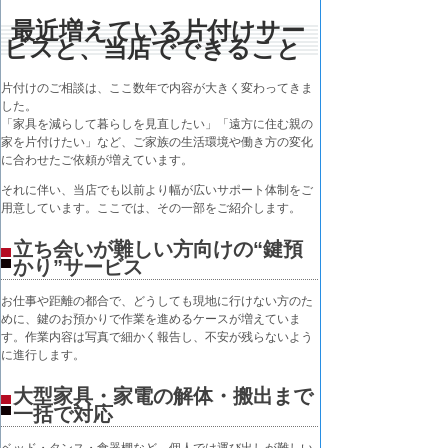
最近増えている片付けサー
ビスと、当店でできること
片付けのご相談は、ここ数年で内容が大きく変わってきま
した。
「家具を減らして暮らしを見直したい」「遠方に住む親の
家を片付けたい」など、ご家族の生活環境や働き方の変化
に合わせたご依頼が増えています。
それに伴い、当店でも以前より幅が広いサポート体制をご
用意しています。ここでは、その一部をご紹介します。
立ち会いが難しい方向けの“鍵預
かり”サービス
お仕事や距離の都合で、どうしても現地に行けない方のた
めに、鍵のお預かりで作業を進めるケースが増えていま
す。作業内容は写真で細かく報告し、不安が残らないよう
に進行します。
大型家具・家電の解体・搬出まで
一括で対応
ベッド・タンス・食器棚など、個人では運び出しが難しい