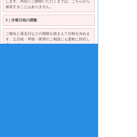
します。内容にご納得いただくまでは、こちらから
催促することはありません。
3｜作業日程の調整
ご都合と退去日などの期限を踏まえて日程を決めま
す。土日祝・早朝・夜間のご相談にも柔軟に対応し
ています。
4｜作業開始（仕分け・搬出・処分）
専任担当者が立ち合いの有無に関わらず、全体を管
理して進めます。必要品の探索や貴重品の仕分けも
慎重に行います。
5｜作業完了・ご確認
完了後は写真や動画で作業結果をご報告します。鍵
の返却、退去前の確認、追加のご相談など、最後ま
で責任を持って対応します。
家財整理ご相談センター