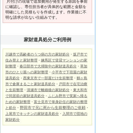
片付けの現場で追加費用が発生する原因を事前
に確認し、専任担当者が具体的な範囲と金額を
明確にした見積もりを作成します。作業後に不
明な請求が出ない仕組みです。
家財道具処分ご利用例
川越市で高齢者のうつ病の方の家財処分
・
坂戸市で
住み替えと家財整理
・
練馬区で賃貸マンションの家
財整理
・
春日部市で大掃除中の家財道具処分
・
草加
市のひとり親への家財整理
・
小平市で下宿屋の家財
道具処分
・
西東京市で一部屋だけ生前整理
・
鶴ヶ島
市で倉庫まるごと家財道具処分
・
戸田市で在宅治療
と生前整理
・
清瀬市で離婚後の家財処分
・
東大和市
で同居前の家財道具処分
・
ふじみ野市で実家へ帰る
ための家財整理
・
富士見市で単身赴任の家財の整理
・
野田市で兄に死から生前整理のご依頼
・
と処分
上尾市でキッチンの家財道具処分
・
入間市で
団地の
家財処分