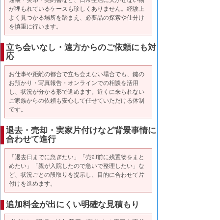
が埋もれているケースも珍しくありません。経験上
よく見つかる場所を踏まえ、必要品の探索や仕分け
を慎重に行います。
立ち会いなし・遠方からのご依頼にも対
応
お仕事や距離の都合で立ち会えない場合でも、鍵の
お預かり・写真報告・オンラインでの相談を活用
し、状況が分かる形で進めます。近くに来られない
ご家族からの依頼も安心して任せていただける体制
です。
退去・売却・実家片付けなど背景事情に
合わせて進行
「退去日までに急ぎたい」「売却前に残置物をまと
めたい」「親が入院したので急いで整理したい」な
ど、状況ごとの段取りを提示し、目的に合わせて片
付けを進めます。
追加料金が出にくい明確な見積もり