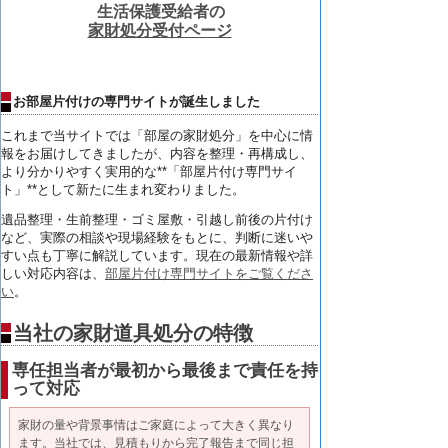
生活保護受給者の
家財処分受付ページ
お部屋片付けの専門サイトが誕生しました
これまで当サイトでは「部屋の家財処分」
を中心に情
報をお届けしてきましたが、内容を整理・再構成し、
より分かりやすく実用的な**「部屋片付け専門サイ
ト」**
として新たに生まれ変わりました。
遺品整理・生前整理・ゴミ屋敷・引越し前後の片付け
など、
実際の相談や現場経験をもとに、
判断に迷いや
すい点も丁寧に解説しています。
現在の最新情報や詳
しい対応内容は、
部屋片付け専門サイトをご覧くださ
い
。
当社の家財道具処分の特徴
専任担当者が最初から最後まで責任を持
って対応
家財の量や背景事情はご家庭によって大きく異なり
ます。当社では、見積もりから完了報告まで同じ担