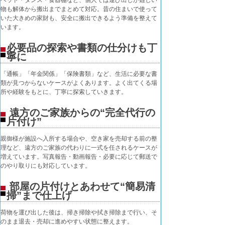
物も解体から搬出までまとめて対応。昔の住まいで使って
いた大きめの家財も、安全に搬出できるよう準備を整えて
います。
必要品の探索や書類の仕分けも丁
寧に
「通帳」「年金関係」「保険書類」など、生活に必要な書
類が見つからないケースがよくあります。よく出てくる場
所や経験をもとに、丁寧に探索していきます。
遠方のご家族からの“完全代行の
片付け”
親御様が施設へ入所する場合や、空き家を売却する前の整
理など、遠方のご家族の代わりに一式を任されるケースが
増えています。写真報告・動画報告・必要に応じて郵送で
のやり取りにも対応しています。
部屋の片付けとあわせて“簡易清
掃”まで仕上げ
荷物を運び出した後は、掃き掃除や拭き掃除まで行い、そ
のまま退去・売却に進めやすい状態に整えます。