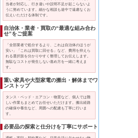
当者が対応し、行き違いや説明不足が起こらないよ
うに努めています。細かな相談も途中で遠慮なくお
伝えいただける体制です。
自治体・業者・買取の“最適な組み合わ
せ”をご提案
「全部業者で処分するより、これは自治体のほうが
安い」「これは買取に回せる」など、費用を抑えら
れる選択肢を分かりやすく整理してお伝えします。
無駄なコストが発生しない進め方を一緒に考えま
す。
重い家具や大型家電の搬出・解体までワ
ンストップ
タンス・ベッド・エアコン・物置など、個人では難
しい作業もまとめてお任せいただけます。搬出経路
の確保や養生など、周囲への配慮も丁寧に行いま
す。
必要品の探索と仕分けを丁寧にサポート
通帳・実印・契約書など、日常生活に欠かせない物