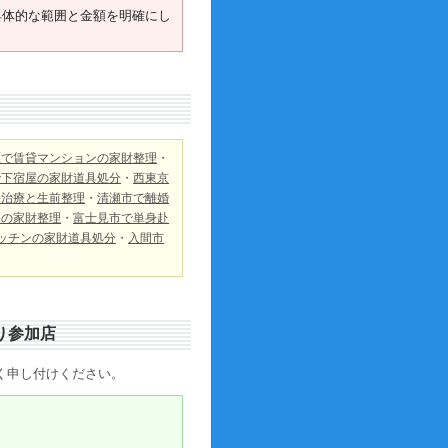
具体的な範囲と金額を明確にし
区で賃貸マンションの家財整理
・
で下宿屋の家財道具処分
・
西東京
宅治療と生前整理
・
清瀬市で離婚
めの家財整理
・
富士見市で単身赴
ッチンの家財道具処分
・
入間市
り参加店
く申し付けください。