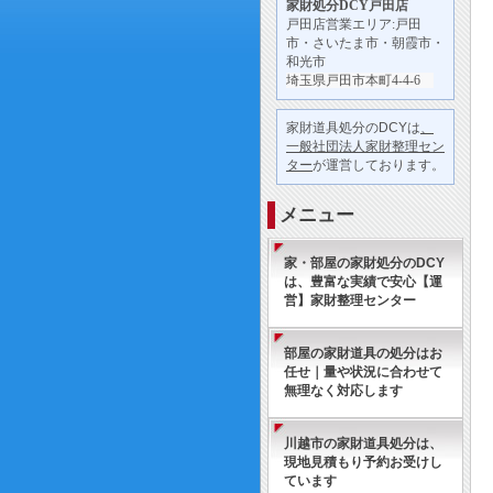
家財処分
DCY戸田店
戸田店営業エリア:戸田
市・さいたま市・朝霞市・
和光市
埼玉県戸田市本町4-4-6
家財道具処分のDCYは
、
一般社団法人家財整理セン
ター
が運営しております。
メニュー
家・部屋の家財処分のDCY
は、豊富な実績で安心【運
営】家財整理センター
部屋の家財道具の処分はお
任せ｜量や状況に合わせて
無理なく対応します
川越市の家財道具処分は、
現地見積もり予約お受けし
ています