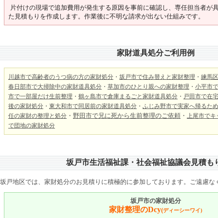
片付けの現場で追加費用が発生する原因を事前に確認し、専任担当者が
た見積もりを作成します。作業後に不明な請求が出ない仕組みです。
家財道具処分ご利用例
川越市で高齢者のうつ病の方の家財処分
・
坂戸市で住み替えと家財整理
・
練馬
春日部市で大掃除中の家財道具処分
・
草加市のひとり親への家財整理
・
小平市
市で一部屋だけ生前整理
・
鶴ヶ島市で倉庫まるごと家財道具処分
・
戸田市で在
後の家財処分
・
東大和市で同居前の家財道具処分
・
ふじみ野市で実家へ帰るた
・
野田市で兄に死から生前整理のご依頼
・
任の家財の整理と処分
上尾市でキ
で
団地の家財処分
坂戸市生活福祉課・社会福祉協議会見積も
坂戸地区では、家財処分のお見積りに積極的に参加しております。ご遠慮な
坂戸市の家財処分
家財整理のDcy
(
ディーシーワイ)