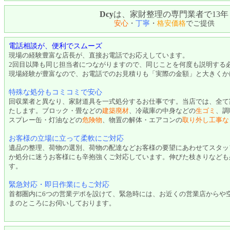
Dcy
は、家財整理の専門業者で13年
安心
・
丁寧
・
格安価格
でご提供
電話相談が、便利でスムーズ
現場の経験豊富な店長が、直接お電話でお応えしています。
2回目以降も同じ担当者につながりますので、同じことを何度も説明する
現場経験が豊富なので、お電話でのお見積りも「実際の金額」と大きくか
特殊な処分もコミコミで安心
回収業者と異なり、家財道具を一式処分するお仕事です。当店では、全て
たします。ブロック・畳などの
建築廃材
、冷蔵庫の中身などの
生ゴミ
、調
スプレー缶・灯油などの
危険物
、物置の解体・エアコンの
取り外し工事な
お客様の立場に立って柔軟にご対応
遺品の整理、荷物の選別、荷物の配達などお客様の要望にあわせてスタッ
か処分に迷うお客様にも辛抱強くご対応しています。伸びた枝きりなども
す。
緊急対応・即日作業にもご対応
首都圏内に6つの営業デポを設けて、緊急時には、お近くの営業店からや
まのところにお伺いしております。