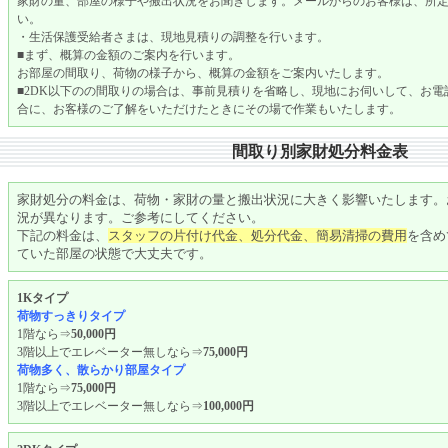
家財の量、部屋の様子や搬出状況をお聞きします。メールからのお客様は、所
い。
・生活保護受給者さまは、現地見積りの調整を行います。
■まず、概算の金額のご案内を行います。
お部屋の間取り、荷物の様子から、概算の金額をご案内いたします。
■2DK以下のの間取りの場合は、事前見積りを省略し、現地にお伺いして、お
合に、お客様のご了解をいただけたときにその場で作業もいたします。
間取り別家財処分料金表
家財処分の料金は、荷物・家財の量と搬出状況に大きく影響いたします。
況が異なります。ご参考にしてください。
下記の料金は、
スタッフの片付け代金、処分代金、簡易清掃の費用
を含め
ていた部屋の状態で大丈夫です。
1Kタイプ
荷物すっきりタイプ
1階なら⇒
50,000円
3階以上でエレベーター無しなら⇒
75,000円
荷物多く、散らかり部屋タイプ
1階なら⇒
75,000円
3階以上でエレベーター無しなら⇒
100,000円