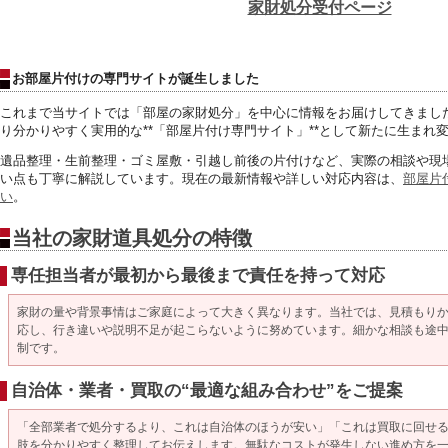
家財処分受付ページ
お部屋片付けの専門サイトが誕生しました
これまで当サイトでは「部屋の家財処分」
を中心に情報をお届けしてきまし
り分かりやすく実用的な**「部屋片付け専門サイト」**
として新たに生まれ
遺品整理・生前整理・ゴミ屋敷・引越し前後の片付けなど、
実際の相談や現
い点も丁寧に解説しています。
現在の最新情報や詳しい対応内容は、
部屋片
い
。
当社の家財道具処分の特徴
専任担当者が最初から最後まで責任を持って対応
家財の量や背景事情はご家庭によって大きく異なります。当社では、見積もり
応し、行き違いや説明不足が起こらないように努めています。細かな相談も途
制です。
自治体・業者・買取の“最適な組み合わせ”をご提案
「全部業者で処分するより、これは自治体のほうが安い」「これは買取に回せ
肢を分かりやすく整理してお伝えします。無駄なコストが発生しない進め方を