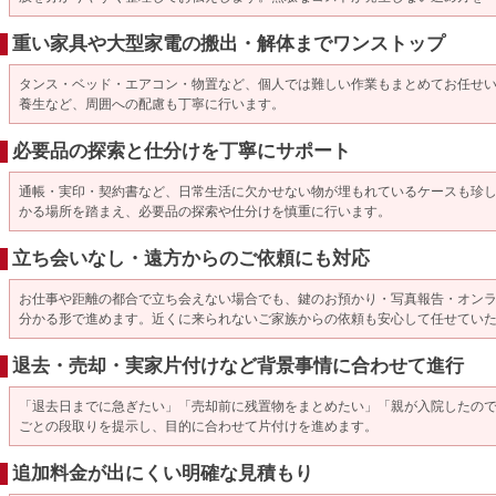
重い家具や大型家電の搬出・解体までワンストップ
タンス・ベッド・エアコン・物置など、個人では難しい作業もまとめてお任せ
養生など、周囲への配慮も丁寧に行います。
必要品の探索と仕分けを丁寧にサポート
通帳・実印・契約書など、日常生活に欠かせない物が埋もれているケースも珍
かる場所を踏まえ、必要品の探索や仕分けを慎重に行います。
立ち会いなし・遠方からのご依頼にも対応
お仕事や距離の都合で立ち会えない場合でも、鍵のお預かり・写真報告・オン
分かる形で進めます。近くに来られないご家族からの依頼も安心して任せてい
退去・売却・実家片付けなど背景事情に合わせて進行
「退去日までに急ぎたい」「売却前に残置物をまとめたい」「親が入院したの
ごとの段取りを提示し、目的に合わせて片付けを進めます。
追加料金が出にくい明確な見積もり