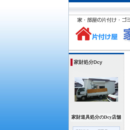
家財処分Dcy
家財道具処分のDcy店舗