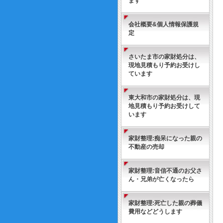
ます
会社概要&個人情報保護規
定
さいたま市の家財処分は、
現地見積もり予約お受けし
ています
東大和市の家財処分は、現
地見積もり予約お受けして
います
家財整理:痴呆になった親の
不動産の売却
家財整理:音信不通のお父さ
ん・兄弟が亡くなったら
家財整理:死亡した親の葬儀
費用などどうします