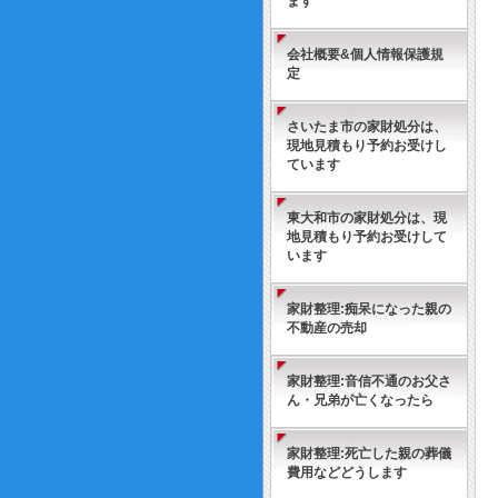
ます
会社概要&個人情報保護規
定
さいたま市の家財処分は、
現地見積もり予約お受けし
ています
東大和市の家財処分は、現
地見積もり予約お受けして
います
家財整理:痴呆になった親の
不動産の売却
家財整理:音信不通のお父さ
ん・兄弟が亡くなったら
家財整理:死亡した親の葬儀
費用などどうします