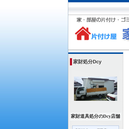
家財処分Dcy
家財道具処分のDcy店舗