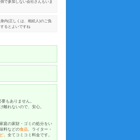
面倒で参加しない会社さんもいま
身内(正しくは、相続人)のご負
しするとよいですね
必要もありません。
け離れないので、安心。
家庭の家財・ゴミの処分をい
味料などの
食品
、ライター・
ど。
全てコミコミ料金です。