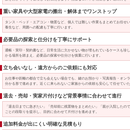
重い家具や大型家電の搬出・解体までワンストップ
タンス・ベッド・エアコン・物置など、個人では難しい作業もまとめてお任せ
養生など、周囲への配慮も丁寧に行います。
必要品の探索と仕分けを丁寧にサポート
通帳・実印・契約書など、日常生活に欠かせない物が埋もれているケースも珍
かる場所を踏まえ、必要品の探索や仕分けを慎重に行います。
立ち会いなし・遠方からのご依頼にも対応
お仕事や距離の都合で立ち会えない場合でも、鍵のお預かり・写真報告・オン
分かる形で進めます。近くに来られないご家族からの依頼も安心して任せてい
退去・売却・実家片付けなど背景事情に合わせて進行
「退去日までに急ぎたい」「売却前に残置物をまとめたい」「親が入院したの
ごとの段取りを提示し、目的に合わせて片付けを進めます。
追加料金が出にくい明確な見積もり