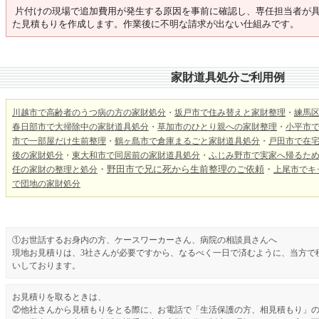
片付けの現場で追加費用が発生する原因を事前に確認し、専任担当者が
た見積もりを作成します。作業後に不明な請求が出ない仕組みです。
家財道具処分ご利用例
川越市で高齢者のうつ病の方の家財処分
・
坂戸市で住み替えと家財整理
・
練馬
春日部市で大掃除中の家財道具処分
・
草加市のひとり親への家財整理
・
小平市
市で一部屋だけ生前整理
・
鶴ヶ島市で倉庫まるごと家財道具処分
・
戸田市で在
後の家財処分
・
東大和市で同居前の家財道具処分
・
ふじみ野市で実家へ帰るた
・
野田市で兄に死から生前整理のご依頼
・
任の家財の整理と処分
上尾市でキ
で
団地の家財処分
①お世話するお身内の方、ケースワーカーさん、病院の相談員さんへ
現地お見積りは、3社さんが必要ですから、なるべく一日で済むように、当方で
いしております。
お見積りを取るときは、
②他社さんから見積もりをとる際に、お電話で「生活保護の方、相見積もり」