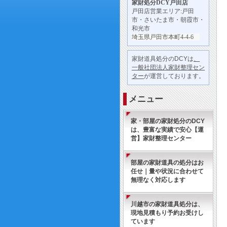
家財処分
DCY戸田店
戸田店営業エリア:戸田
市・さいたま市・朝霞市・
和光市
埼玉県戸田市本町4-4-6
家財道具処分のDCYは
、
一般社団法人家財整理セン
ター
が運営しております。
メニュー
家・部屋の家財処分のDCY
は、豊富な実績で安心【運
営】家財整理センター
部屋の家財道具の処分はお
任せ｜量や状況に合わせて
無理なく対応します
川越市の家財道具処分は、
現地見積もり予約お受けし
ています