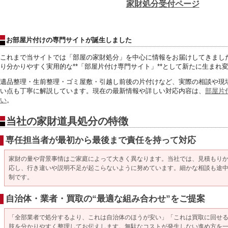
家財処分受付ページ
お部屋片付けの専門サイトが誕生しました
これまで当サイトでは「部屋の家財処分」
を中心に情報をお届けしてきまし
り分かりやすく実用的な**「部屋片付け専門サイト」**
として新たに生まれ
遺品整理・生前整理・ゴミ屋敷・引越し前後の片付けなど、
実際の相談や現
い点も丁寧に解説しています。
現在の最新情報や詳しい対応内容は、
部屋片
い
。
当社の家財道具処分の特徴
専任担当者が最初から最後まで責任を持って対応
家財の量や背景事情はご家庭によって大きく異なります。当社では、見積もり
応し、行き違いや説明不足が起こらないように努めています。細かな相談も途
制です。
自治体・業者・買取の“最適な組み合わせ”をご提案
「全部業者で処分するより、これは自治体のほうが安い」「これは買取に回せ
肢を分かりやすく整理してお伝えします。無駄なコストが発生しない進め方を