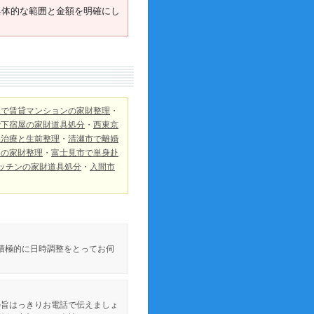
具体的な範囲と金額を明確にし
区で賃貸マンションの家財整理
・
で下宿屋の家財道具処分
・
西東京
宅治療と生前整理
・
清瀬市で離婚
めの家財整理
・
富士見市で単身赴
ッチンの家財道具処分
・
入間市
積極的に日時調整をとってお伺
の旨はっきりお電話で伝えましょ