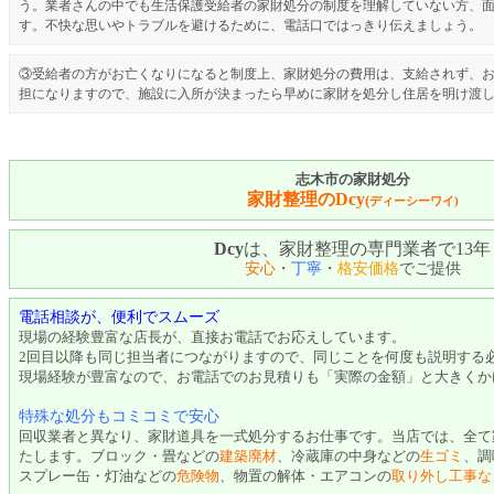
う。業者さんの中でも生活保護受給者の家財処分の制度を理解していない方、
す。不快な思いやトラブルを避けるために、電話口ではっきり伝えましょう。
③受給者の方がお亡くなりになると制度上、家財処分の費用は、支給されず、お
担になりますので、施設に入所が決まったら早めに家財を処分し住居を明け渡
志木市の家財処分
家財整理のDcy
(
ディーシーワイ)
Dcy
は、家財整理の専門業者で13年
安心
・
丁寧
・
格安価格
でご提供
電話相談が、便利でスムーズ
現場の経験豊富な店長が、直接お電話でお応えしています。
2回目以降も同じ担当者につながりますので、同じことを何度も説明する
現場経験が豊富なので、お電話でのお見積りも「実際の金額」と大きくか
特殊な処分もコミコミで安心
回収業者と異なり、家財道具を一式処分するお仕事です。当店では、全て
たします。ブロック・畳などの
建築廃材
、冷蔵庫の中身などの
生ゴミ
、調
スプレー缶・灯油などの
危険物
、物置の解体・エアコンの
取り外し工事な