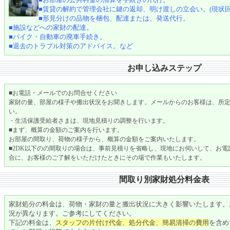
■賃貸の解約で管理会社に鍵の返却、明け渡しの立会い。(現状
■形見分けの品物を梱包、配達または、発送代行。
■施設などへの家財の配達。
■バイク・自動車の廃車手続き。
■退去のトラブル対策のアドバイス。など
お申し込みステップ
■お電話・メールでのお問合せください
家財の量、部屋の様子や搬出状況をお聞きします。メールからのお客様は、所
い。
・生活保護受給者さまは、現地見積りの調整を行います。
■まず、概算の金額のご案内を行います。
お部屋の間取り、荷物の様子から、概算の金額をご案内いたします。
■2DK以下のの間取りの場合は、事前見積りを省略し、現地にお伺いして、お
合に、お客様のご了解をいただけたときにその場で作業もいたします。
間取り別家財処分料金表
家財処分の料金は、荷物・家財の量と搬出状況に大きく影響いたします。
況が異なります。ご参考にしてください。
下記の料金は、
スタッフの片付け代金、処分代金、簡易清掃の費用
を含め