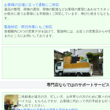
お客様の立場に立って柔軟にご対応
遺品の整理、荷物の選別、荷物の配達などお客様の要望にあわせてスタッ
か処分に迷うお客様にも辛抱強くご対応しています。伸びた枝きりなども
す。
緊急対応・即日作業にもご対応
首都圏内に6つの営業デポを設けて、緊急時には、お近くの営業店からや
まのところにお伺いしております。
専門店ならではのサポートサービ
ご依頼者が遠方の方、忙しい方、お年寄りの方のために数々の
バイスは、もちろんですが、お客様に代わって代行手続きも行
申し出てください。
■お部屋の公共料金の清算を手続きの代行。