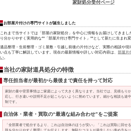
家財処分受付ページ
お部屋片付けの専門サイトが誕生しました
これまで当サイトでは「部屋の家財処分」
を中心に情報をお届けしてきまし
り分かりやすく実用的な**「部屋片付け専門サイト」**
として新たに生まれ
遺品整理・生前整理・ゴミ屋敷・引越し前後の片付けなど、
実際の相談や現
い点も丁寧に解説しています。
現在の最新情報や詳しい対応内容は、
部屋片
い
。
当社の家財道具処分の特徴
専任担当者が最初から最後まで責任を持って対応
家財の量や背景事情はご家庭によって大きく異なります。当社では、見積もり
応し、行き違いや説明不足が起こらないように努めています。細かな相談も途
制です。
自治体・業者・買取の“最適な組み合わせ”をご提案
「全部業者で処分するより、これは自治体のほうが安い」「これは買取に回せ
肢を分かりやすく整理してお伝えします。無駄なコストが発生しない進め方を