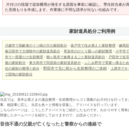
片付けの現場で追加費用が発生する原因を事前に確認し、専任担当者が
た見積もりを作成します。作業後に不明な請求が出ない仕組みです。
家財道具処分ご利用例
川越市で高齢者のうつ病の方の家財処分
・
坂戸市で住み替えと家財整理
・
練馬
春日部市で大掃除中の家財道具処分
・
草加市のひとり親への家財整理
・
小平市
市で一部屋だけ生前整理
・
鶴ヶ島市で倉庫まるごと家財道具処分
・
戸田市で在
後の家財処分
・
東大和市で同居前の家財道具処分
・
ふじみ野市で実家へ帰るた
・
野田市で兄に死から生前整理のご依頼
・
任の家財の整理と処分
上尾市でキ
で
団地の家財処分
当店では、長年お客さまの遺品整理・生前整理からゴミ屋敷のお片付けを行ってき
事、相談事に応じ、当店も色々と情報を収集し、アドバイスを行っています。
こちらのページは、こうしたアドバイスをご紹介したものです。わかりやすく簡単
関連したホームページを紹介しておりますので、お読みください。
音信不通の父親が亡くなったと警察からの連絡で