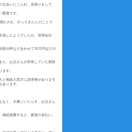
の立会いにこられ、見積りをして、
い態度です。
と聞かされ、やってきたとのことで
主張したようでしたが、管理会社
財処分料など合わせて35万円ほどの
また、お父さんが所有していた家財
ります。
人と相続人双方に請求権があります
もあります。
もなく、大事にいたらす、お父さん
。相続放棄すると、家賃の未払い。