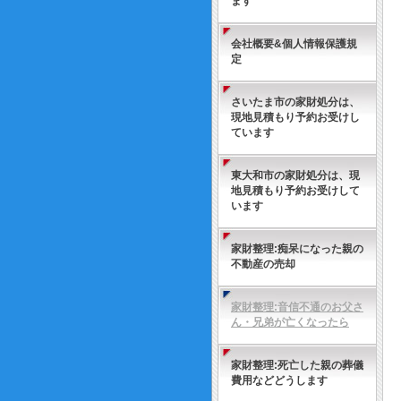
ます
会社概要&個人情報保護規
定
さいたま市の家財処分は、
現地見積もり予約お受けし
ています
東大和市の家財処分は、現
地見積もり予約お受けして
います
家財整理:痴呆になった親の
不動産の売却
家財整理:音信不通のお父さ
ん・兄弟が亡くなったら
家財整理:死亡した親の葬儀
費用などどうします