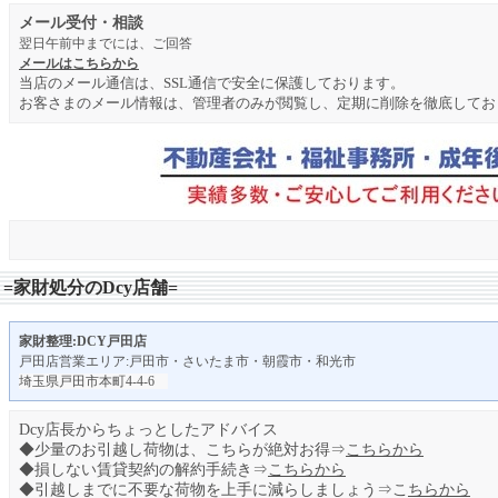
メール受付・相談
翌日午前中までには、ご回答
メールはこちらから
当店のメール通信は、SSL通信で安全に保護しております。
お客さまのメール情報は、管理者のみが閲覧し、定期に削除を徹底してお
=家財処分のDcy店舗=
家財整理:
DCY戸田店
戸田店営業エリア:戸田市・さいたま市・朝霞市・和光市
埼玉県戸田市本町4-4-6
Dcy店長からちょっとしたアドバイス
◆少量のお引越し荷物は、こちらが絶対お得⇒
こちらから
◆損しない賃貸契約の解約手続き⇒
こちらから
◆引越しまでに不要な荷物を上手に減らしましょう⇒こ
ちらから