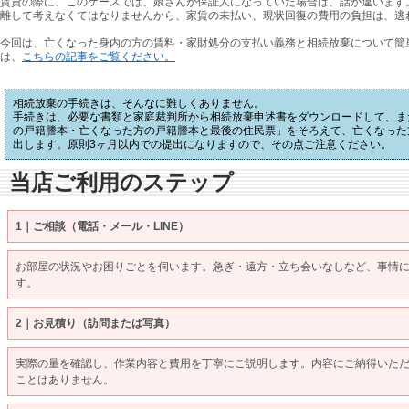
賃貸の際に、このケースでは、娘さんが保証人になっていた場合は、話が違います
離して考えなくてはなりませんから、家賃の未払い、現状回復の費用の負担は、逃
今回は、亡くなった身内の方の賃料・家財処分の支払い義務と相続放棄について簡
は、
こちらの記事をご覧ください。
相続放棄の手続きは、そんなに難しくありません。
手続きは、必要な書類と家庭裁判所から相続放棄申述書をダウンロードして、ま
の戸籍謄本・亡くなった方の戸籍謄本と最後の住民票」をそろえて、亡くなった
出します。原則3ヶ月以内での提出になりますので、その点ご注意ください。
当店ご利用のステップ
1｜ご相談（電話・メール・LINE）
お部屋の状況やお困りごとを伺います。急ぎ・遠方・立ち会いなしなど、事情
す。
2｜お見積り（訪問または写真）
実際の量を確認し、作業内容と費用を丁寧にご説明します。内容にご納得いた
ことはありません。