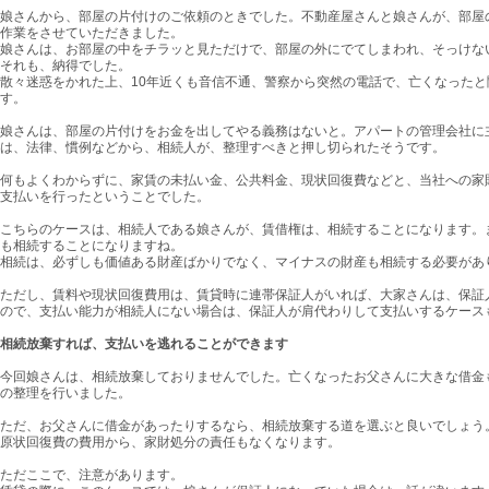
娘さんから、部屋の片付けのご依頼のときでした。不動産屋さんと娘さんが、部屋
作業をさせていただきました。
娘さんは、お部屋の中をチラッと見ただけで、部屋の外にでてしまわれ、そっけな
それも、納得でした。
散々迷惑をかれた上、10年近くも音信不通、警察から突然の電話で、亡くなった
す。
娘さんは、部屋の片付けをお金を出してやる義務はないと。アパートの管理会社に
は、法律、慣例などから、相続人が、整理すべきと押し切られたそうです。
何もよくわからずに、家賃の未払い金、公共料金、現状回復費などと、当社への家
支払いを行ったということでした。
こちらのケースは、相続人である娘さんが、賃借権は、相続することになります。
も相続することになりますね。
相続は、必ずしも価値ある財産ばかりでなく、マイナスの財産も相続する必要があ
ただし、賃料や現状回復費用は、賃貸時に連帯保証人がいれば、大家さんは、保証
ので、支払い能力が相続人にない場合は、保証人が肩代わりして支払いするケース
相続放棄すれば、支払いを逃れることができます
今回娘さんは、相続放棄しておりませんでした。亡くなったお父さんに大きな借金
の整理を行いました。
ただ、お父さんに借金があったりするなら、相続放棄する道を選ぶと良いでしょう
原状回復費の費用から、家財処分の責任もなくなります。
ただここで、注意があります。