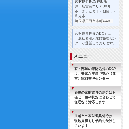
家財処分
DCY戸田店
戸田店営業エリア:戸田
市・さいたま市・朝霞市・
和光市
埼玉県戸田市本町4-4-6
家財道具処分のDCYは
、
一般社団法人家財整理セン
ター
が運営しております。
メニュー
家・部屋の家財処分のDCY
は、豊富な実績で安心【運
営】家財整理センター
部屋の家財道具の処分はお
任せ｜量や状況に合わせて
無理なく対応します
川越市の家財道具処分は、
現地見積もり予約お受けし
ています