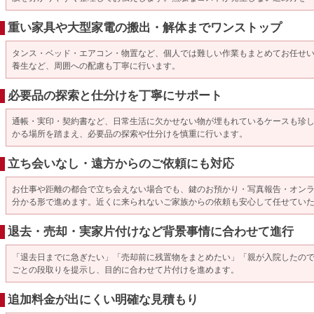
重い家具や大型家電の搬出・解体までワンストップ
タンス・ベッド・エアコン・物置など、個人では難しい作業もまとめてお任せ
養生など、周囲への配慮も丁寧に行います。
必要品の探索と仕分けを丁寧にサポート
通帳・実印・契約書など、日常生活に欠かせない物が埋もれているケースも珍
かる場所を踏まえ、必要品の探索や仕分けを慎重に行います。
立ち会いなし・遠方からのご依頼にも対応
お仕事や距離の都合で立ち会えない場合でも、鍵のお預かり・写真報告・オン
分かる形で進めます。近くに来られないご家族からの依頼も安心して任せてい
退去・売却・実家片付けなど背景事情に合わせて進行
「退去日までに急ぎたい」「売却前に残置物をまとめたい」「親が入院したの
ごとの段取りを提示し、目的に合わせて片付けを進めます。
追加料金が出にくい明確な見積もり