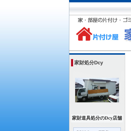
家財処分Dcy
家財道具処分のDcy店舗