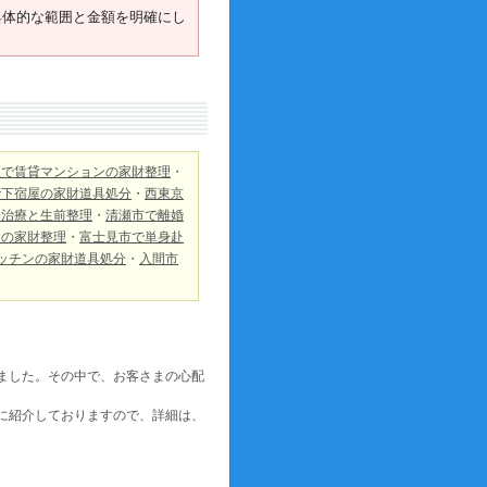
具体的な範囲と金額を明確にし
区で賃貸マンションの家財整理
・
で下宿屋の家財道具処分
・
西東京
宅治療と生前整理
・
清瀬市で離婚
めの家財整理
・
富士見市で単身赴
ッチンの家財道具処分
・
入間市
ました。その中で、お客さまの心配
に紹介しておりますので、詳細は、