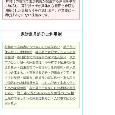
片付けの現場で追加費用が発生する原因を事前
に確認し、専任担当者が具体的な範囲と金額を
明確にした見積もりを作成します。作業後に不
明な請求が出ない仕組みです。
家財道具処分ご利用例
川越市で高齢者のうつ病の方の家財処分
・
坂戸市で
住み替えと家財整理
・
練馬区で賃貸マンションの家
財整理
・
春日部市で大掃除中の家財道具処分
・
草加
市のひとり親への家財整理
・
小平市で下宿屋の家財
道具処分
・
西東京市で一部屋だけ生前整理
・
鶴ヶ島
市で倉庫まるごと家財道具処分
・
戸田市で在宅治療
と生前整理
・
清瀬市で離婚後の家財処分
・
東大和市
で同居前の家財道具処分
・
ふじみ野市で実家へ帰る
ための家財整理
・
富士見市で単身赴任の家財の整理
・
野田市で兄に死から生前整理のご依頼
・
と処分
上尾市でキッチンの家財道具処分
・
入間市で
団地の
家財処分