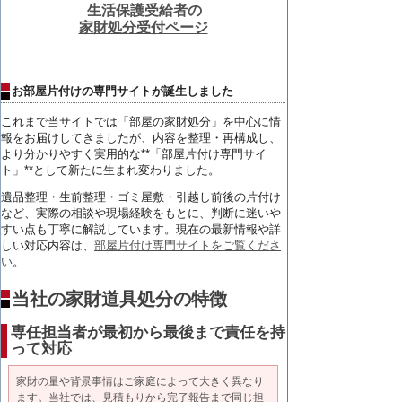
生活保護受給者の
家財処分受付ページ
お部屋片付けの専門サイトが誕生しました
これまで当サイトでは「部屋の家財処分」
を中心に情
報をお届けしてきましたが、内容を整理・再構成し、
より分かりやすく実用的な**「部屋片付け専門サイ
ト」**
として新たに生まれ変わりました。
遺品整理・生前整理・ゴミ屋敷・引越し前後の片付け
など、
実際の相談や現場経験をもとに、
判断に迷いや
すい点も丁寧に解説しています。
現在の最新情報や詳
しい対応内容は、
部屋片付け専門サイトをご覧くださ
い
。
当社の家財道具処分の特徴
専任担当者が最初から最後まで責任を持
って対応
家財の量や背景事情はご家庭によって大きく異なり
ます。当社では、見積もりから完了報告まで同じ担