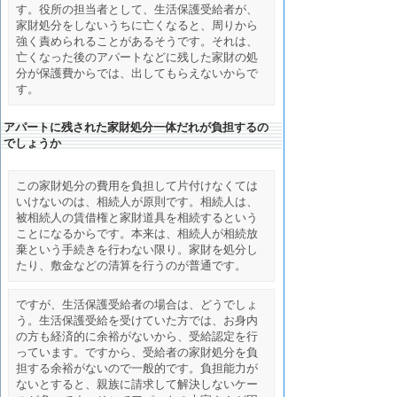
す。役所の担当者として、生活保護受給者が、
家財処分をしないうちに亡くなると、周りから
強く責められることがあるそうです。それは、
亡くなった後のアパートなどに残した家財の処
分が保護費からでは、出してもらえないからで
す。
アパートに残された家財処分一体だれが負担するの
でしょうか
この家財処分の費用を負担して片付けなくては
いけないのは、相続人が原則です。相続人は、
被相続人の賃借権と家財道具を相続するという
ことになるからです。本来は、相続人が相続放
棄という手続きを行わない限り。家財を処分し
たり、敷金などの清算を行うのが普通です。
ですが、生活保護受給者の場合は、どうでしょ
う。生活保護受給を受けていた方では、お身内
の方も経済的に余裕がないから、受給認定を行
っています。ですから、受給者の家財処分を負
担する余裕がないので一般的です。負担能力が
ないとすると、親族に請求して解決しないケー