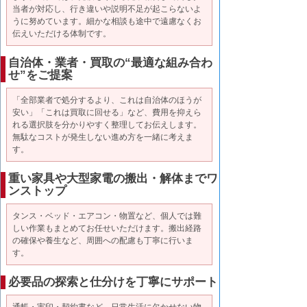
当者が対応し、行き違いや説明不足が起こらないよ
うに努めています。細かな相談も途中で遠慮なくお
伝えいただける体制です。
自治体・業者・買取の“最適な組み合わ
せ”をご提案
「全部業者で処分するより、これは自治体のほうが
安い」「これは買取に回せる」など、費用を抑えら
れる選択肢を分かりやすく整理してお伝えします。
無駄なコストが発生しない進め方を一緒に考えま
す。
重い家具や大型家電の搬出・解体までワ
ンストップ
タンス・ベッド・エアコン・物置など、個人では難
しい作業もまとめてお任せいただけます。搬出経路
の確保や養生など、周囲への配慮も丁寧に行いま
す。
必要品の探索と仕分けを丁寧にサポート
通帳・実印・契約書など、日常生活に欠かせない物