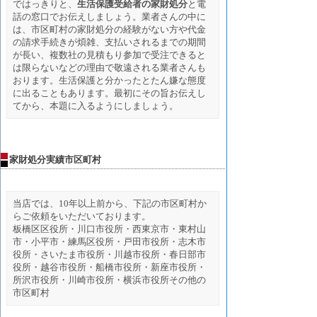
ではっきりと、
生活保護受給者の家財処分
と電
話の窓口でお伝えしましょう。業者さんの中に
は、市区町村の家財処分の経験がない方や代金
の請求手続きが煩雑、支払いされるまでの期間
が長い、複数社の見積もり参加で受注できると
は限らないなどの理由で敬遠される業者さんも
おります。生活保護と分かったとたん嫌な態度
に出ることもあります。最初にその旨お伝えし
てから、本題に入るようにしましょう。
家財処分実績市区町村
当店では、10年以上前から、下記の市区町村か
らご依頼をいただいております。
板橋区区役所・川口市役所・西東京市・東村山
市・小平市・練馬区役所・戸田市役所・志木市
役所・さいたま市役所・川越市役所・春日部市
役所・越谷市役所・船橋市役所・新座市役所・
所沢市役所・川崎市役所・横浜市役所その他の
市区町村