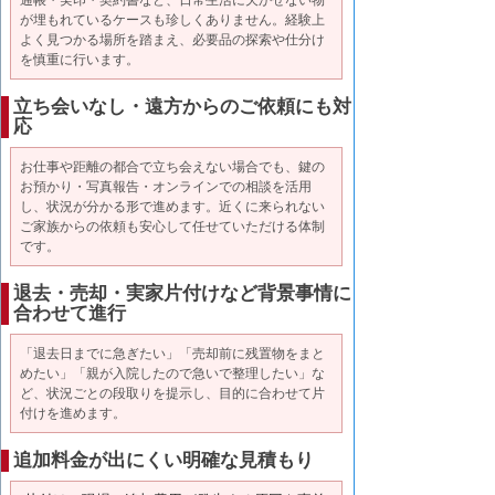
が埋もれているケースも珍しくありません。経験上
よく見つかる場所を踏まえ、必要品の探索や仕分け
を慎重に行います。
立ち会いなし・遠方からのご依頼にも対
応
お仕事や距離の都合で立ち会えない場合でも、鍵の
お預かり・写真報告・オンラインでの相談を活用
し、状況が分かる形で進めます。近くに来られない
ご家族からの依頼も安心して任せていただける体制
です。
退去・売却・実家片付けなど背景事情に
合わせて進行
「退去日までに急ぎたい」「売却前に残置物をまと
めたい」「親が入院したので急いで整理したい」な
ど、状況ごとの段取りを提示し、目的に合わせて片
付けを進めます。
追加料金が出にくい明確な見積もり