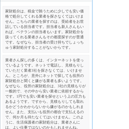
家財処分は、税金で賄うために少しでも安い価
格で処分してくれる業者を探さなくてはいけま
せん。こちらの業者を探すのは、受給者をお世
話している担当者です。担当者も新人さんもい
れば、ベテランの担当者もいます。家財処分を
扱ってくれる業者さんもその都度探すのが普通
です。なぜなら、担当者の受け持ちでしょっち
ゅう家財処分することがないからです。
業者さん探しの多くは、インターネットを使っ
ているようです。ネットで電話し、見積もりし
ていただく業者3社を探さなくては、いけませ
ん。ところが、意外にネットで探しても役所の
家財処分と聞くと嫌がる業者も多いようです。
なぜなら、役所の家財処分は、3社の見積もりが
一般的で、その中から安い業者に依頼するから
です。1円でも安い業者を探せという上の圧力も
あるようです。ですから、見積もりしても取れ
るかどうかわからないから嫌がるのかもしれま
せん。また、支払いも役所の都合で支払えるの
で、何か月も待たなくてはいけません。このよ
うに、生活保護者の家財処分は、業者さんに
は、よい仕事ではないのかもしれませんね。