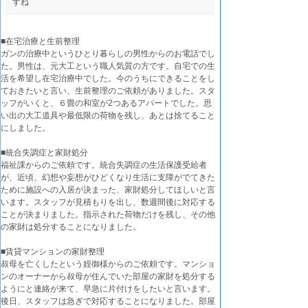
すね
■在宅治療と生前整理
ガンの治療中というひとり暮らしの男性からのお電話でし
た。男性は、元大工という職人気質の方です。自宅での生
活を希望し在宅治療中でした。今のうちにできることをし
ておきたいと言い、生前整理のご依頼がありました。スタ
ッフがいくと、６畳の和室が2つあるアパートでした。思
い出の大工道具や最低限の荷物を残し、あとは捨てること
にしました。
■統合失調症と家財処分
福祉課からのご依頼です。統合失調症の生活保護受給者
が、近頃、幻想や妄想がひどくなり生活に支障がでてきた
ために施設への入居が決まった、家財処分してほしいと言
います。スタッフが見積もりを出し、数週間後に対応する
ことが決まりました。指示された荷物だけを残し、その他
の家財は処分することになりました。
■賃貸マンションの家財整理
叔母を亡くしたという姪御様からのご依頼です。マンショ
ンのオーナーから叔母が住んでいた部屋の家財を処分する
ようにと連絡が来て、早急に片付けをしたいと言います。
後日、スタッフは急ぎで対応することになりました。部屋