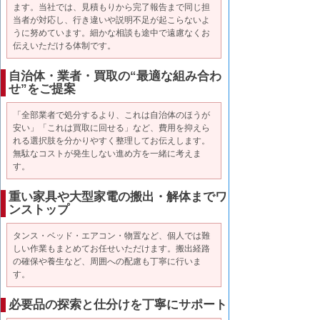
ます。当社では、見積もりから完了報告まで同じ担
当者が対応し、行き違いや説明不足が起こらないよ
うに努めています。細かな相談も途中で遠慮なくお
伝えいただける体制です。
自治体・業者・買取の“最適な組み合わ
せ”をご提案
「全部業者で処分するより、これは自治体のほうが
安い」「これは買取に回せる」など、費用を抑えら
れる選択肢を分かりやすく整理してお伝えします。
無駄なコストが発生しない進め方を一緒に考えま
す。
重い家具や大型家電の搬出・解体までワ
ンストップ
タンス・ベッド・エアコン・物置など、個人では難
しい作業もまとめてお任せいただけます。搬出経路
の確保や養生など、周囲への配慮も丁寧に行いま
す。
必要品の探索と仕分けを丁寧にサポート