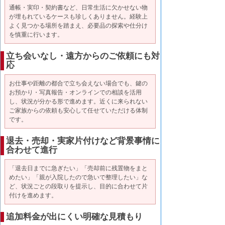
通帳・実印・契約書など、日常生活に欠かせない物
が埋もれているケースも珍しくありません。経験上
よく見つかる場所を踏まえ、必要品の探索や仕分け
を慎重に行います。
立ち会いなし・遠方からのご依頼にも対
応
お仕事や距離の都合で立ち会えない場合でも、鍵の
お預かり・写真報告・オンラインでの相談を活用
し、状況が分かる形で進めます。近くに来られない
ご家族からの依頼も安心して任せていただける体制
です。
退去・売却・実家片付けなど背景事情に
合わせて進行
「退去日までに急ぎたい」「売却前に残置物をまと
めたい」「親が入院したので急いで整理したい」な
ど、状況ごとの段取りを提示し、目的に合わせて片
付けを進めます。
追加料金が出にくい明確な見積もり