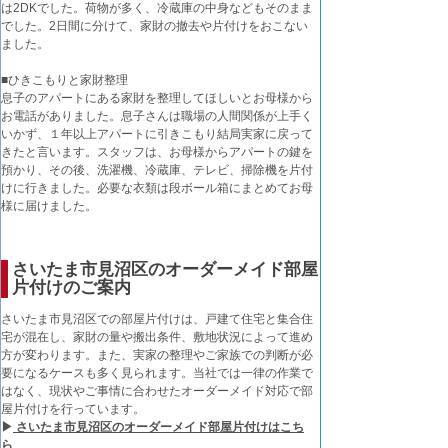
は2DKでした。荷物が多く、冷蔵庫の中身などもそのまま
でした。2日間に分けて、家財の撤去や片付けをおこない
ました。
■ひきこもりと家財整理
息子のアパートにある家財を整理してほしいとお母様から
お電話がありました。息子さんは職場の人間関係が上手く
いかず、１年以上アパートに引きこもり結局実家に戻って
きたと言います。スタッフは、お母様からアパートの鍵を
預かり、その後、洗濯機、冷蔵庫、テレビ、掃除機を片付
けに行きました。必要な衣類は段ボール箱にまとめてお母
様に届けました。
さいたま市見沼区のオーダーメイド部屋
片付けのご案内
さいたま市見沼区での部屋片付けは、戸建て住宅と集合住
宅が混在し、家財の量や搬出条件、敷地状況によって進め
方が変わります。また、実家の整理やご家族での判断が必
要になるケースも多く見られます。当社では一律の作業で
はなく、現状やご事情に合わせたオーダーメイド対応で部
屋片付けを行っています。
▶
さいたま市見沼区のオーダーメイド部屋片付けはこち
ら