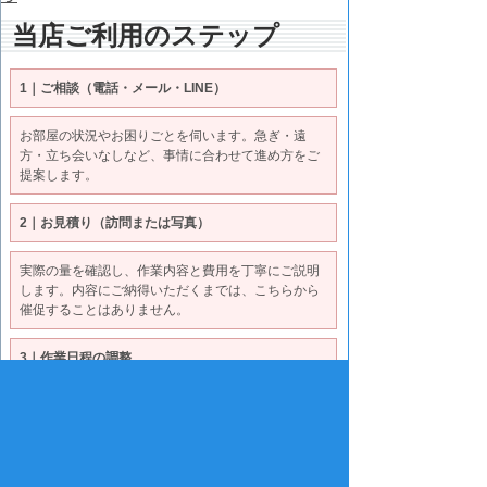
当店ご利用のステップ
1｜ご相談（電話・メール・LINE）
お部屋の状況やお困りごとを伺います。急ぎ・遠
方・立ち会いなしなど、事情に合わせて進め方をご
提案します。
2｜お見積り（訪問または写真）
実際の量を確認し、作業内容と費用を丁寧にご説明
します。内容にご納得いただくまでは、こちらから
催促することはありません。
3｜作業日程の調整
ご都合と退去日などの期限を踏まえて日程を決めま
す。土日祝・早朝・夜間のご相談にも柔軟に対応し
ています。