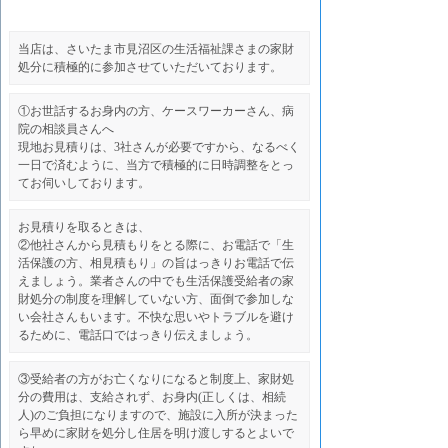
当店は、さいたま市見沼区の生活福祉課さまの家財
処分に積極的に参加させていただいております。
①お世話するお身内の方、ケースワーカーさん、病
院の相談員さんへ
現地お見積りは、3社さんが必要ですから、なるべく
一日で済むように、当方で積極的に日時調整をとっ
てお伺いしております。
お見積りを取るときは、
②他社さんから見積もりをとる際に、お電話で「生
活保護の方、相見積もり」の旨はっきりお電話で伝
えましょう。業者さんの中でも生活保護受給者の家
財処分の制度を理解していない方、面倒で参加しな
い会社さんもいます。不快な思いやトラブルを避け
るために、電話口ではっきり伝えましょう。
③受給者の方がお亡くなりになると制度上、家財処
分の費用は、支給されず、お身内(正しくは、相続
人)のご負担になりますので、施設に入所が決まった
ら早めに家財を処分し住居を明け渡しするとよいで