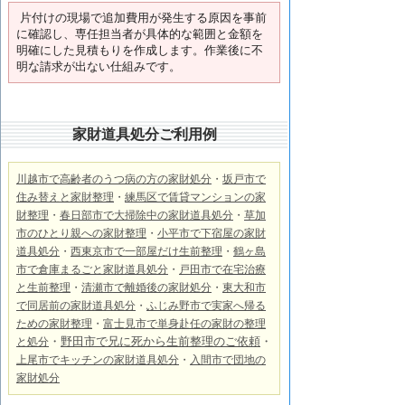
片付けの現場で追加費用が発生する原因を事前
に確認し、専任担当者が具体的な範囲と金額を
明確にした見積もりを作成します。作業後に不
明な請求が出ない仕組みです。
家財道具処分ご利用例
川越市で高齢者のうつ病の方の家財処分
・
坂戸市で
住み替えと家財整理
・
練馬区で賃貸マンションの家
財整理
・
春日部市で大掃除中の家財道具処分
・
草加
市のひとり親への家財整理
・
小平市で下宿屋の家財
道具処分
・
西東京市で一部屋だけ生前整理
・
鶴ヶ島
市で倉庫まるごと家財道具処分
・
戸田市で在宅治療
と生前整理
・
清瀬市で離婚後の家財処分
・
東大和市
で同居前の家財道具処分
・
ふじみ野市で実家へ帰る
ための家財整理
・
富士見市で単身赴任の家財の整理
・
野田市で兄に死から生前整理のご依頼
・
と処分
上尾市でキッチンの家財道具処分
・
入間市で
団地の
家財処分